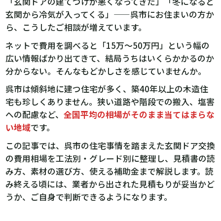
「玄関ドアの建てつけが悪くなってきた」「冬になると
玄関から冷気が入ってくる」——呉市にお住まいの方か
ら、こうしたご相談が増えています。
ネットで費用を調べると「15万〜50万円」という幅の
広い情報ばかり出てきて、結局うちはいくらかかるのか
分からない。そんなもどかしさを感じていませんか。
呉市は傾斜地に建つ住宅が多く、築40年以上の木造住
宅も珍しくありません。狭い道路や階段での搬入、塩害
への配慮など、
全国平均の相場がそのまま当てはまらな
い地域
です。
この記事では、呉市の住宅事情を踏まえた玄関ドア交換
の費用相場を工法別・グレード別に整理し、見積書の読
み方、素材の選び方、使える補助金まで解説します。読
み終える頃には、業者から出された見積もりが妥当かど
うか、ご自身で判断できるようになります。