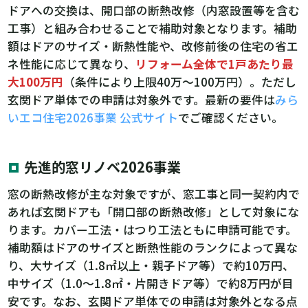
ドアへの交換は、開口部の断熱改修（内窓設置等を含む
工事）と組み合わせることで補助対象となります。補助
額はドアのサイズ・断熱性能や、改修前後の住宅の省エ
ネ性能に応じて異なり、
リフォーム全体で1戸あたり最
大100万円
（条件により上限40万〜100万円）。ただし
玄関ドア単体での申請は対象外です。最新の要件は
みら
いエコ住宅2026事業 公式サイト
でご確認ください。
先進的窓リノベ2026事業
窓の断熱改修が主な対象ですが、窓工事と同一契約内で
あれば玄関ドアも「開口部の断熱改修」として対象にな
ります。カバー工法・はつり工法ともに申請可能です。
補助額はドアのサイズと断熱性能のランクによって異な
り、大サイズ（1.8㎡以上・親子ドア等）で約10万円、
中サイズ（1.0〜1.8㎡・片開きドア等）で約8万円が目
安です。なお、玄関ドア単体での申請は対象外となる点