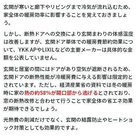
玄関が寒いと廊下やリビングまで冷気が流れ込むため、
家全体の暖房効率に影響することを覚えておきましょ
う。
しかし、断熱ドアへの交換により玄関まわりの体感温度
は改善しますが、玄関ドア単体での暖房費節約効果につ
いて、YKK APやLIXILなどの主要メーカーは具体的な金
額を公表していません。
玄関と居室の間にはドアがあり空気が遮断されるため、
玄関ドアの断熱性能が冷暖房費に与える影響は限定的と
されています。ただし、経済産業省の資料では冬の暖房
時に家の
熱の約58%が開口部から逃げる
とされており、
窓の断熱改修と合わせて行うことで家全体の省エネ効果
が期待できるでしょう。
光熱費の削減だけでなく、玄関の結露防止やヒートショ
ック対策としても効果的ですよ。