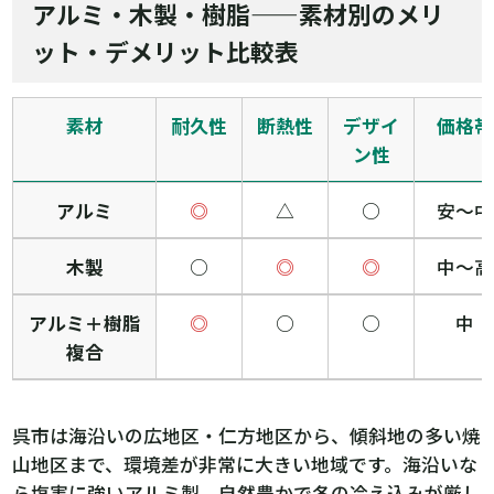
アルミ・木製・樹脂——素材別のメリ
ット・デメリット比較表
素材
耐久性
断熱性
デザイ
価格帯
ン性
アルミ
◎
△
○
安〜中
木製
○
◎
◎
中〜高
アルミ＋樹脂
◎
○
○
中
複合
呉市は海沿いの広地区・仁方地区から、傾斜地の多い焼
山地区まで、環境差が非常に大きい地域です。海沿いな
ら塩害に強いアルミ製、自然豊かで冬の冷え込みが厳し