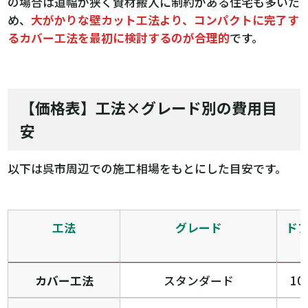
の場合は道幅が狭く資材搬入に制約がある住宅も多いた
め、
大がかりな壁カット工法より、コンパクトに完了す
るカバー工法を最初に検討する
のが合理的
です。
【価格表】工法×グレード別の費用目
安
以下は呉市周辺での施工相場をもとにした目安です。
工法
グレード
ド
カバー工法
スタンダード
10