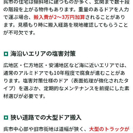
呉市の住宅は傾斜地に建つものが多く、玄関まで数十段
の階段を上がる物件もあります。重量のあるドアを人力
で運ぶ場合、
搬入費が2〜3万円加算
されることがあり
ます。見積もり時に搬入経路を現地確認してもらうこと
が不可欠です。
海沿いエリアの塩害対策
広地区・仁方地区・安浦地区など海に近いエリアでは、
通常のアルミドアでも10年程度で腐食が進むことがあ
ります。塩害対策仕様のドア（表面処理が強化されたタ
イプ）を選ぶか、定期的なメンテナンスを前提にした素
材選びが必要です。
狭い道路での大型ドア搬入
呉市中心部や旧市街地は道幅が狭く、
大型のトラックが