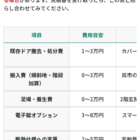
る場合
があります。見積書を受け取ったら、この表と照
らし合わせてみてください。
項目
費用目安
既存ドア撤去・処分費
1〜3万円
カバー
搬入費（傾斜地・階段
0〜3万円
呉市の
加算）
足場・養生費
0〜2万円
2階玄
電子錠オプション
3〜8万円
スマー
断熱仕様への変更
2〜5万円
非断熱