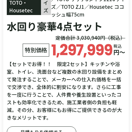
TOTO・
イ
ズ／TOTO ZJ1／Housetec ココ
Housetec
ズ
ッシュ幅75cm
水回り豪華4点セット
定価合計 3,030,940円（税込）
1,297,999
税込
特別価格
円～
【セットでお得！！ 限定2セット】キッチンや浴
室、トイレ、洗面台など複数の水回り設備をまとめ
て発注することで、メーカーへの仕入れ価格を一括
で交渉でき、全体的に割安になります。さらに工事
を一度に行うことで、人件費や養生設置といったコ
ストも効率化できるため、施工業者側の負担も軽
減。その分、お客様にもお得にご提供できるのが大
きなメリットです。