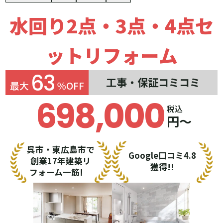
水回り2点・3点・4点セ
ットリフォーム
63
工事・保証コミコミ
最大
％OFF
698,000
税込
円～
呉市・東広島市で
Google口コミ4.8
創業17年建築リ
獲得!!
フォーム一筋!