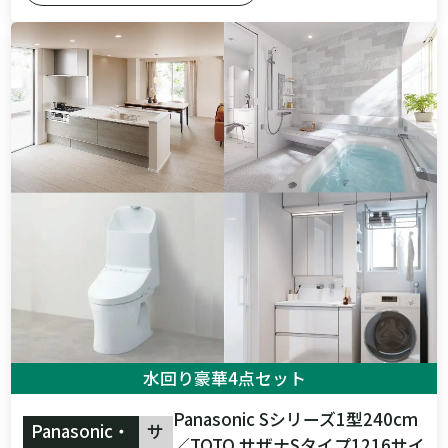
水回り豪華4点セット
Panasonic Sシリーズ1型240cm
Panasonic・
サ
／TOTO サザナSタイプ1216サイ