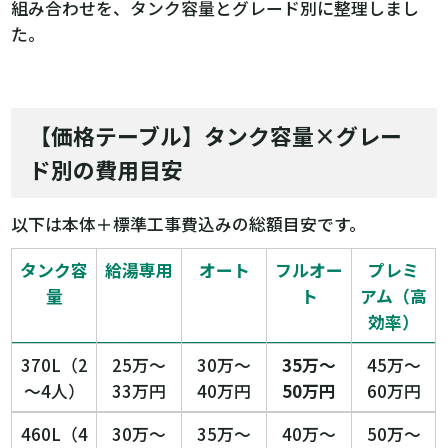
組み合わせを、タンク容量とグレード別に整理しまし
た。
【価格テーブル】タンク容量×グレー
ド別の費用目安
以下は本体＋標準工事費込みの総額目安です。
タンク容
給湯専用
オート
フルオー
プレミ
量
ト
アム（高
効率）
370L（2
25万〜
30万〜
35万〜
45万〜
〜4人）
33万円
40万円
50万円
60万円
460L（4
30万〜
35万〜
40万〜
50万〜