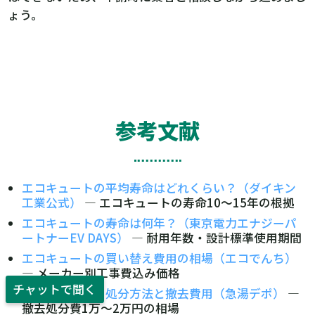
ょう。
参考文献
エコキュートの平均寿命はどれくらい？（ダイキン
工業公式）
— エコキュートの寿命10〜15年の根拠
エコキュートの寿命は何年？（東京電力エナジーパ
ートナーEV DAYS）
— 耐用年数・設計標準使用期間
エコキュートの買い替え費用の相場（エコでんち）
— メーカー別工事費込み価格
チャットで聞く
エコキュートの処分方法と撤去費用（急湯デポ）
—
撤去処分費1万〜2万円の相場